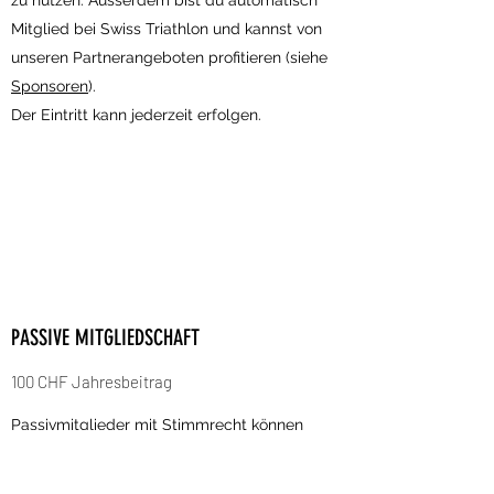
zu nutzen. Ausserdem bist du automatisch
Mitglied bei Swiss Triathlon und kannst von
unseren Partnerangeboten profitieren (siehe
Sponsoren
).
Der Eintritt kann jederzeit erfolgen.
PASSIVE MITGLIEDSCHAFT
100 CHF Jahresbeitrag
Passivmitglieder mit Stimmrecht können
natürliche oder juristische Personen sein,
welche den Verein ideell und finanziell