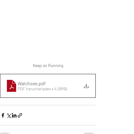
Keep on Running
Walchsee
.pdf
PDF herunterladen • 4.58MB