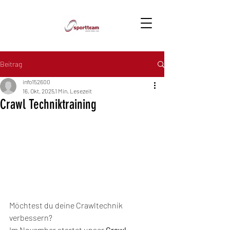
Beitrag
info152600
16. Okt. 2025
1 Min. Lesezeit
Crawl Techniktraining
Möchtest du deine Crawltechnik 
verbessern? 
Im November startet unser 
Crawl-