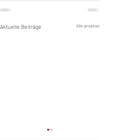
Aktuelle Beiträge
Alle ansehen
Challenge Šamorín „The
IRONMAN 70.3 Switzer